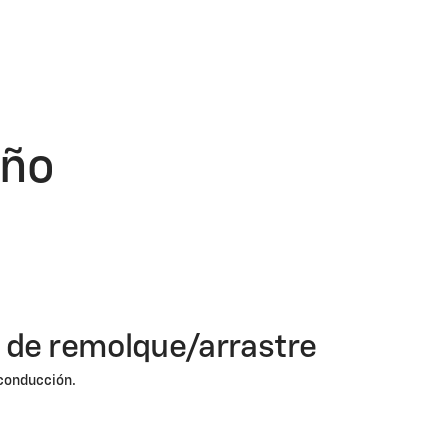
eño
 de remolque/arrastre
 conducción.