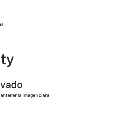
es.
ty
avado
mantener la imagen clara.