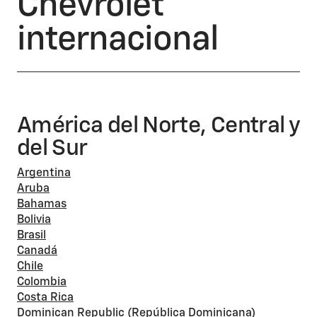
Chevrolet
internacional
América del Norte, Central y
del Sur
Argentina
Aruba
Bahamas
Bolivia
Brasil
Canadá
Chile
Colombia
Costa Rica
Dominican Republic (República Dominicana)