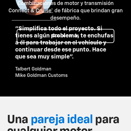
Combinaciones de motor y transmisión
Connect &
Cruise*
de fábrica que brindan gran
desempeño.
"Simplifica todo el proyecto. Si
tienes algún problema, te enchufas
Conoce más
a él para trabajar en el vehículo y
continuar desde ese punto. Hace
que sea muy simple”.
Talbert Goldman
Mike Goldman Customs
Una
pareja ideal
para