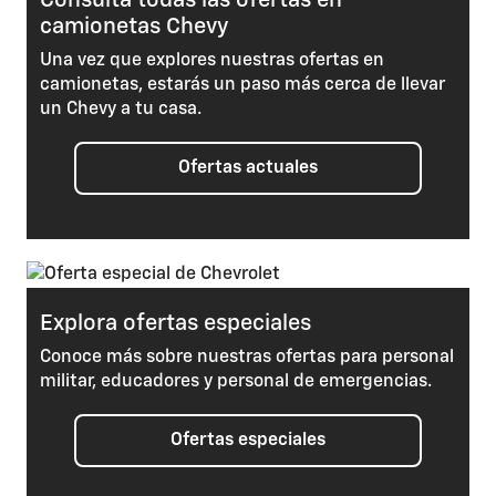
Consulta todas las ofertas en
camionetas Chevy
Una vez que explores nuestras ofertas en
Sistema de remolque de avanzada
camionetas, estarás un paso más cerca de llevar
un Chevy a tu casa.
El sistema avanzado de remolque disponible hace que
remolcar sea más intuitivo con funciones como la aplicación
de
remolque en el vehículo
, la lista de verificación previa al
Ofertas actuales
viaje, el diagnóstico de las luces del remolque y el
monitoreo de la presión y temperatura de los neumáticos del
remolque*.
Remolque
Explora ofertas especiales
Conoce más sobre nuestras ofertas para personal
Interiores inteligentes
militar, educadores y personal de emergencias.
Súbete a una nueva camioneta Chevy y no solo encontrarás
una gran pantalla táctil a colores y un centro de información
Ofertas especiales
al conductor que indica información importante del vehículo,
sino también tecnología avanzada que te mantiene