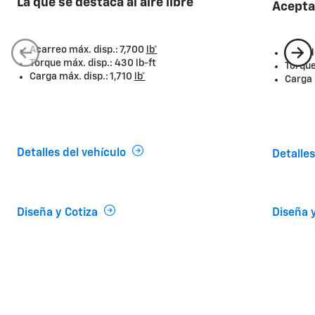
La que se destaca al aire libre
Acepta
Acarreo máx. disp.: 7,700
lb*
Remolq
Torque máx. disp.: 430 lb-ft
Torque
Carga máx. disp.: 1,710
lb*
Carga 
Detalles del vehículo
Detalles
Diseña y Cotiza
Diseña 