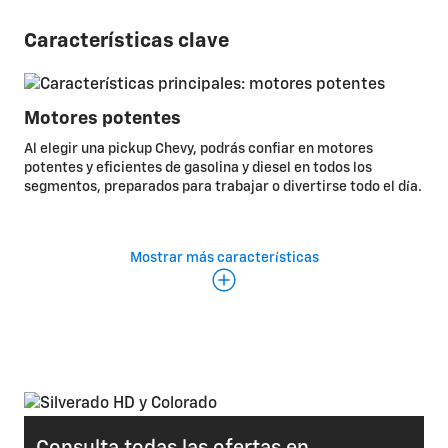
Características clave
Motores potentes
Al elegir una pickup Chevy, podrás confiar en motores
potentes y eficientes de gasolina y diesel en todos los
segmentos, preparados para trabajar o divertirse todo el día.
Mostrar más características
Vistas de cámara disponibles
Las pickups Chevy ofrecen
tecnologías de cámaras de avanzada*
que están diseñadas
para facilitar las tareas de remolque de principio a fin,
además de asistir en el acople del enganche, la conducción y
el estacionamiento. Disponibles en determinados modelos.
Tecnología de la cámara