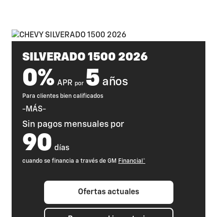
crucial en su pickup. Por eso, ofrecemos capacidades de
carga grandes, mayor capacidad e innovadoras puertas
traseras a la Colorado, la Silverado y la Silverado HD, que les
otorgan la mejor funcionalidad en su clase.
SILVERADO 1500 2026
0%
5
años
APR
por
Para clientes bien calificados
-MÁS-
Sin pagos mensuales por
90
días
cuando se financia a través de GM
Financial*
Ofertas actuales
Todo terreno
Donde se acaba el pavimento, comienza la diversión. Los