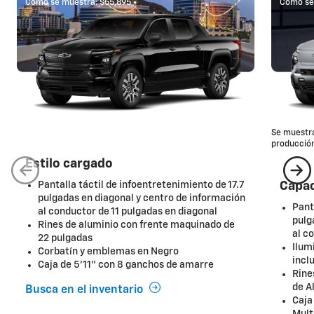
Como se muestra: $55,895
*
Como se
Se muestra
producción
Estilo cargado
Pantalla táctil de infoentretenimiento de 17.7
Capac
pulgadas en diagonal y centro de información
Pant
al conductor de 11 pulgadas en diagonal
pulg
Rines de aluminio con frente maquinado de
al c
22 pulgadas
Ilum
Corbatín y emblemas en Negro
incl
Caja de 5'11" con 8 ganchos de amarre
Rine
de Al
Busca en el inventario
Caja