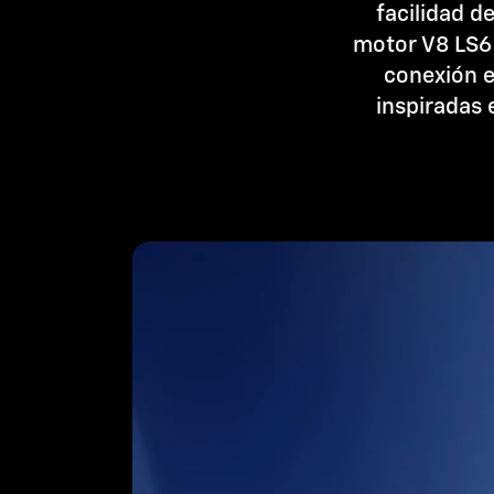
facilidad d
motor V8 LS6
conexión e
inspiradas 