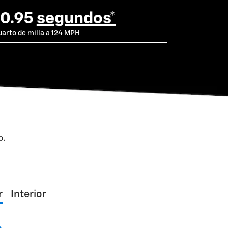
10.95
segundos*
uarto de milla a 124 MPH
o.
r
Interior