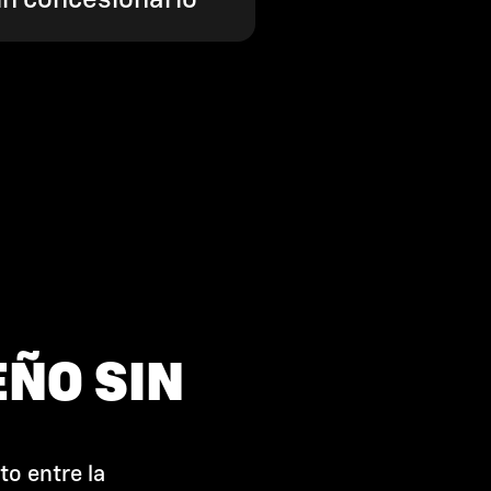
n concesionario
EÑO SIN
to entre la