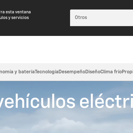
rra esta ventana
ulos y servicios
nomía y batería
Tecnología
Desempeño
Diseño
Clima frío
Prop
ehículos eléctr