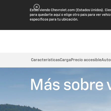
Estás viendo Chevrolet.com (Estados Unidos). Cie
para quedarte aquí o elige otro país para ver vehíc
específicos para tu ubicación.
Características
Carga
Precio accesible
Auto
Más sobre v