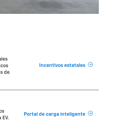
ales
Incentivos estatales
icos
es de
os
Portal de carga inteligente
 EV.