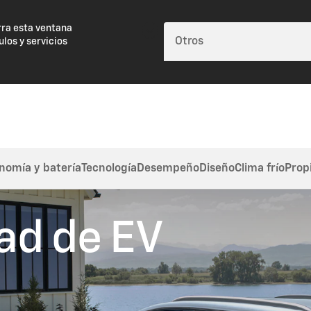
rra esta ventana
ulos y servicios
nomía y batería
Tecnología
Desempeño
Diseño
Clima frío
Prop
ad de EV