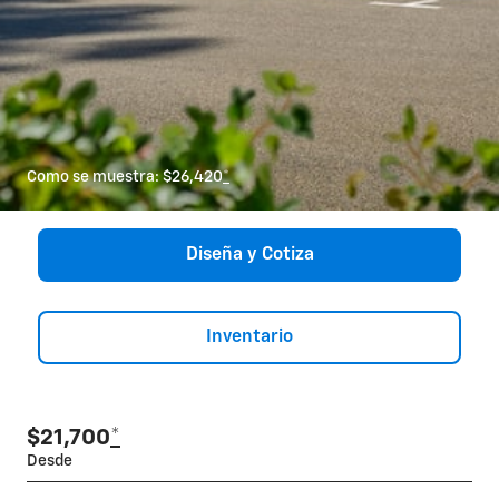
Como se muestra: $26,420
*
Diseña y Cotiza
Inventario
$21,700
*
Desde