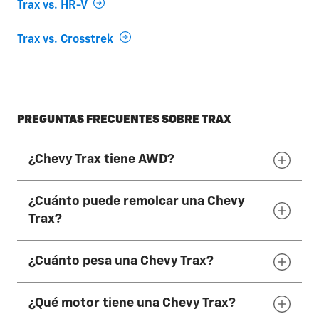
Trax vs. HR-V
Trax vs. Crosstrek
PREGUNTAS FRECUENTES SOBRE TRAX
¿Chevy Trax tiene AWD?
¿Cuánto puede remolcar una Chevy
No, Chevy TRAX 2026 solo está disponible con
Trax?
FWD. Chevy TRAILBLAZER 2026 está
disponible con AWD.
¿Cuánto pesa una Chevy Trax?
Chevy TRAX 2026 no está clasificado para
remolque.
¿Qué motor tiene una Chevy Trax?