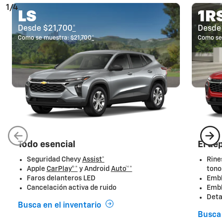
1/4
LS
1R
Desde $21,700
*
Desde
Como se muestra: $21,700
*
Como se
Todo esencial
El de
Seguridad Chevy
Assi
st*
Rine
Apple
CarPlay®*
y Android
Auto™*
tono
Faros delanteros LED
Embl
Cancelación activa de ruido
Embl
Deta
Busca en el inventario
Busca 