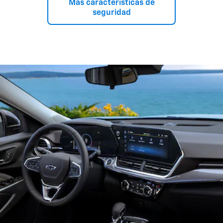
OnStar
Protección*
Más características de
seguridad
Estándar
Cámara retrovisora
Asiento trasero
Recordatorio*
Tecnología Teen Driver