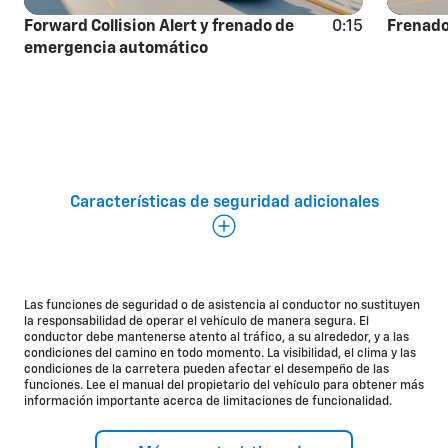
Forward Collision Alert y frenado de
0:15
Frenado
emergencia automático
Características adicionales de seguridad y
Características de seguridad adicionales
asistencia al conductor
Queda mucho más para contar sobre la seguridad de
Chevy y nos comprometemos para asegurarnos de
que comiences cada viaje con tranquilidad.
Las funciones de seguridad o de asistencia al conductor no sustituyen
la responsabilidad de operar el vehículo de manera segura. El
Disponible
conductor debe mantenerse atento al tráfico, a su alrededor, y a las
condiciones del camino en todo momento. La visibilidad, el clima y las
condiciones de la carretera pueden afectar el desempeño de las
Rear Park Assist
funciones. Lee el manual del propietario del vehículo para obtener más
Control de velocidad automática adaptativo
información importante acerca de limitaciones de funcionalidad.
Rear Cross Traffic Alert
Advertencia de cambio de carril con Side Blind Zone Alert