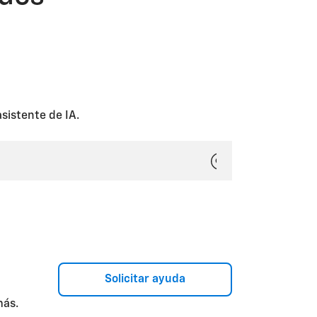
sistente de IA.
Solicitar ayuda
más.