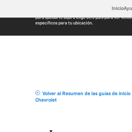
Inicio
Ayu
Estás viendo Chevrolet.com (Estados Unidos). Cie
para quedarte aquí o elige otro país para ver vehíc
específicos para tu ubicación.
Volver al Resumen de las guías de inicio
Chevrolet