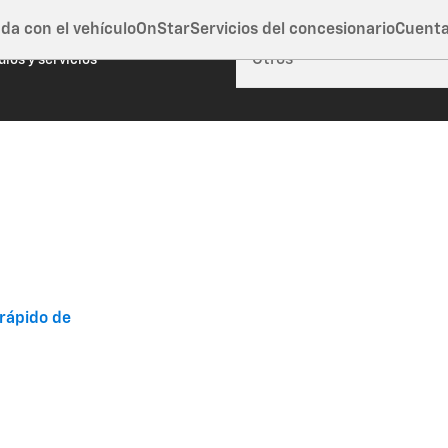
da con el vehículo
OnStar
Servicios del concesionario
Cuent
rra esta ventana
ulos y servicios
 rápido de