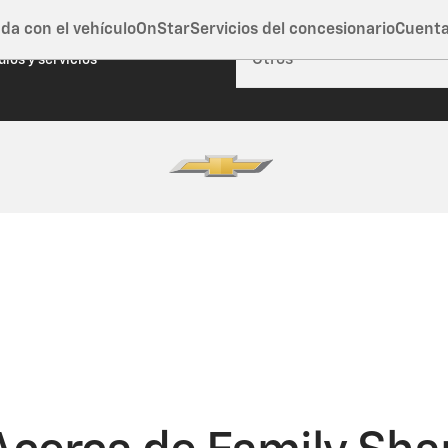
da con el vehículo
OnStar
Servicios del concesionario
Cuent
rra esta ventana
ulos y servicios