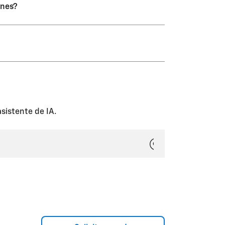
anes?
as ni planes. El miembro de la
ara usar con ese vehículo.
izar. Al invitar Miembros de
igurados en el (los) vehículo(s).
sistente de IA.