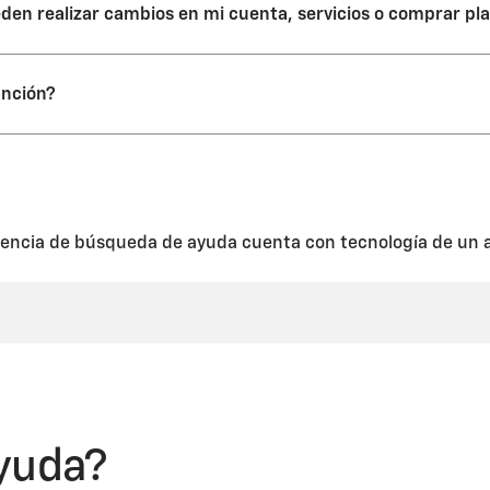
den realizar cambios en mi cuenta, servicios o comprar pl
 acceso a tu cuenta ni permiso para cambiar servicios, característic
unción?
ículo que compartiste con él y a los servicios de OnStar disponibles p
 cargos adicionales. Esta es una función de tu cuenta que puedes util
s compartiendo tu(s) vehículo(s) con los servicios o las funciones conf
encia de búsqueda de ayuda cuenta con tecnología de un a
yuda?