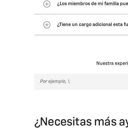
¿Los miembros de mi familia pue
Un Miembro de familia no tendrá
¿Tiene un cargo adicional esta f
familia solo tiene acceso al veh
El uso de esta función no genera
familia a tu grupo familiar, está
Nuestra experi
¿Necesitas más a