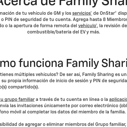
cerca de Family Sha
mación de tu vehículo de GM y los
servicios*
de OnStar® dispo
 o PIN de seguridad de tu cuenta. Agrega hasta 8 Miembros d
o o la apertura de forma remota del
vehículo*,
la revisión de
combustible/batería del EV y más.
mo funciona Family Shar
tienes múltiples vehículos? De ser así, Family Sharing es u
á su propia información de inicio de sesión y PIN de segurida
o(s) compartido(s).
tu grupo familiar
a través de tu cuenta en línea o la
aplicaci
vía las invitaciones únicamente por correo electrónico (obl
ono móvil al completar los datos del miembro de la familia.
osibilidad de agregar o eliminar miembros del Grupo familiar,