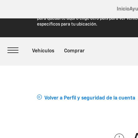
Inicio
Ayu
Estás viendo Chevrolet.com (Estados Unidos). Cie
para quedarte aquí o elige otro país para ver vehíc
específicos para tu ubicación.
Volver a Perfil y seguridad de la cuenta