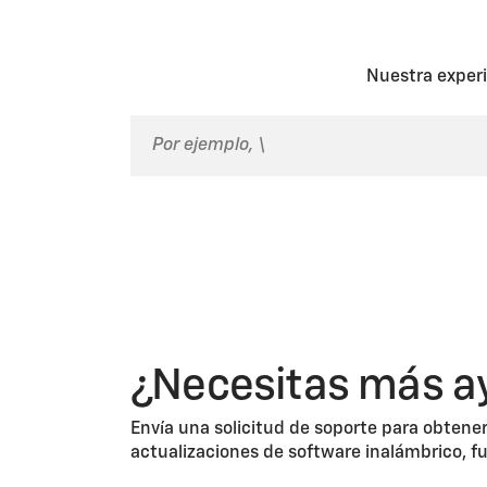
Los miembros de los EE. UU. pue
en la cuenta, y se debe incluir
de OnStar o llama al 1.888.4ON
notificaciones o todas, a travé
Nuestra experi
¿Necesitas más a
Envía una solicitud de soporte para obtener
actualizaciones de software inalámbrico, f