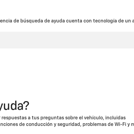
den hacer que múltiples personas reciban notificaciones. Todos los 
 la información de contacto necesaria. Para agregar conductores a tu 
STAR o al
1-888-466-7827
para hablar con un asesor. Puedes eliminar
s de tu cuenta de mychevrolet o poniéndote en contacto con un asesor
encia de búsqueda de ayuda cuenta con tecnología de un a
yuda?
 respuestas a tus preguntas sobre el vehículo, incluidas
unciones de conducción y seguridad, problemas de Wi-Fi y 