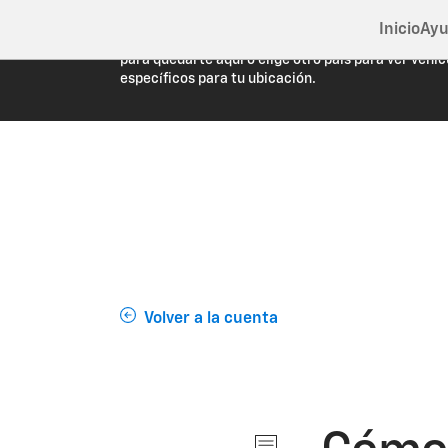
Inicio
Ayu
Estás viendo Chevrolet.com (Estados Unidos). Cie
para quedarte aquí o elige otro país para ver vehíc
específicos para tu ubicación.
Volver a la cuenta