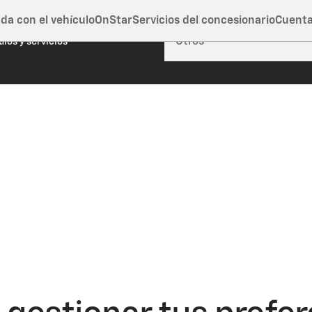
da con el vehículo
OnStar
Servicios del concesionario
Cuent
rra esta ventana
ulos y servicios