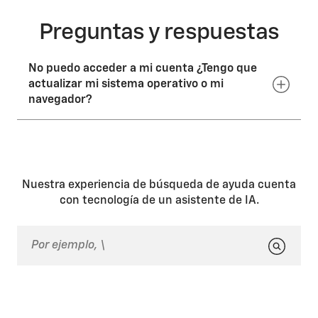
Preguntas y respuestas
No puedo acceder a mi cuenta ¿Tengo que
actualizar mi sistema operativo o mi
navegador?
El sitio funciona con los sistemas operativos Windows
XP, Windows 7 y Mac OS 10. Se requiere uno de los
siguientes navegadores, ya sea la versión más
reciente o la versión anterior a esa:
Nuestra experiencia de búsqueda de ayuda cuenta
®
Firefox
con tecnología de un asistente de IA.
Safari
Google Chrome™
Opera
Internet Explorer