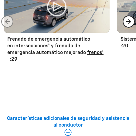
Frenado de emergencia automático
Siste
en intersecciones*
y frenado de
:20
emergencia automático mejorado
frenos*
:29
Características adicionales de seguridad y asistencia
Características adicionales de seguridad y asistencia
al conductor estándar:
al conductor
Lane Keep Assist con Lane Departure
Warning*