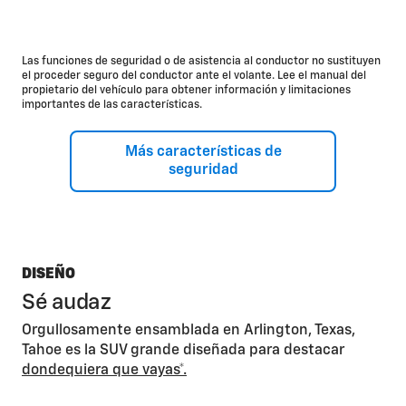
Dirección asistida para punto ciego
Assist*
IntelliBeam®*
Rear Pedestrian
Alert*
Las funciones de seguridad o de asistencia al conductor no sustituyen
Sistema automático Parking
Assist*
el proceder seguro del conductor ante el volante. Lee el manual del
Visión envolvente
HD*
propietario del vehículo para obtener información y limitaciones
Sistema automático de frenos traseros
frenos*
importantes de las características.
Adaptive Cruise
Control*
Frenado de emergencia automático
mejorado*
Más características de
Alerta de seguridad
alerta de seguridad disponible
seguridad
DISEÑO
Sé audaz
Orgullosamente ensamblada en Arlington, Texas,
Tahoe es la SUV grande diseñada para destacar
dondequiera que vayas*.