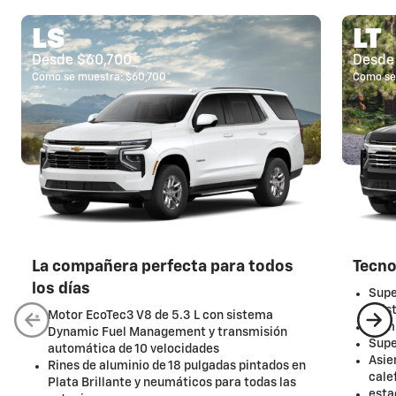
LS
LT
Desde $60,700
*
Desde
Como se muestra: $60,700
*
Como se
La compañera perfecta para todos
Tecno
los días
Sup
asis
Motor EcoTec3 V8 de 5.3 L con sistema
Comp
Dynamic Fuel Management y transmisión
Supe
automática de 10 velocidades
Asie
Rines de aluminio de 18 pulgadas pintados en
cale
Plata Brillante y neumáticos para todas las
esta