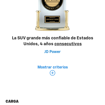
La SUV grande más confiable de Estados
Unidos, 4 años
consecutivos
JD Power
Mostrar criterios
Determinar la confiabilidad
El estudio de confiabilidad de vehículos de JD Power
en EE. UU. se centra en los problemas
experimentados por los propietarios originales de
vehículos de 3 años de antigüedad en nueve
categorías principales de vehículos, que incluyen:
CARGA