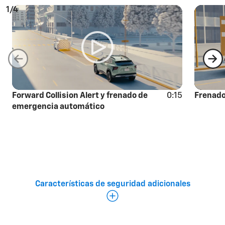
1/4
Forward Collision Alert y frenado de
0:15
Frenado
emergencia automático
Características adicionales de seguridad y
Características de seguridad adicionales
asistencia al conductor
Queda mucho más para contar sobre la seguridad de
Chevy y nos comprometemos para asegurarnos de