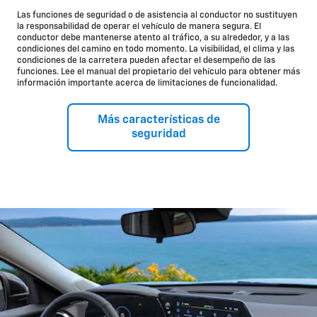
que comiences cada viaje con tranquilidad.
Las funciones de seguridad o de asistencia al conductor no sustituyen
la responsabilidad de operar el vehículo de manera segura. El
Disponible
conductor debe mantenerse atento al tráfico, a su alrededor, y a las
condiciones del camino en todo momento. La visibilidad, el clima y las
condiciones de la carretera pueden afectar el desempeño de las
Rear Park Assist
funciones. Lee el manual del propietario del vehículo para obtener más
Control de velocidad automática adaptativo
información importante acerca de limitaciones de funcionalidad.
Rear Cross Traffic Alert
Advertencia de cambio de carril con Side Blind Zone Alert
OnStar
Protección*
Más características de
seguridad
Estándar
Cámara retrovisora
Asiento trasero
Recordatorio*
Tecnología Teen Driver