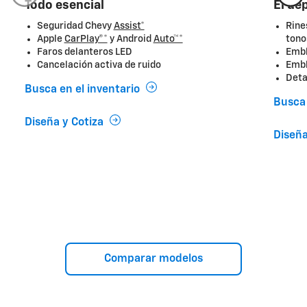
Todo esencial
El de
Seguridad Chevy
Assi
st*
Rine
Apple
CarPlay®*
y Android
Auto™*
tono
Faros delanteros LED
Embl
Cancelación activa de ruido
Embl
Deta
Busca en el inventario
Busca 
Diseña y Cotiza
Diseña
Comparar modelos