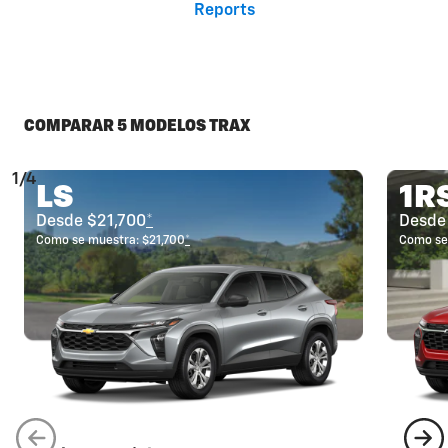
Reports
COMPARAR 5 MODELOS TRAX
1/4
LS
1R
Desde $21,700
*
Desde
Como se muestra: $21,700
*
Como se