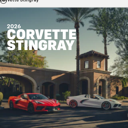
Corvette Stingray
2026
CORVETTE
STINGRAY