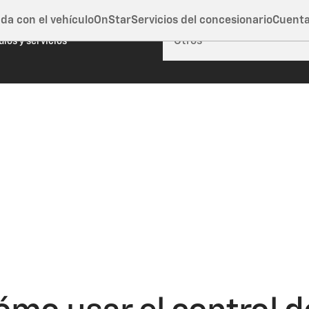
da con el vehículo
OnStar
Servicios del concesionario
Cuent
rra esta ventana
ulos y servicios