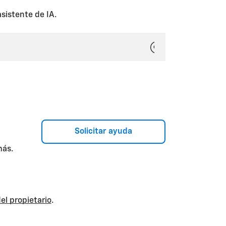
sistente de IA.
Solicitar ayuda
más.
el propietario
.