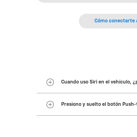
Cómo conectarte 
Cuando uso Siri en el vehículo, 
Al usar Siri por Bluetooth, Sir
Presiono y suelto el botón Push-
En algunos tipos de control de 