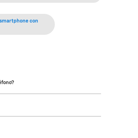
e smartphone con
léfono?
conduce.
e Bluetooth o USB.