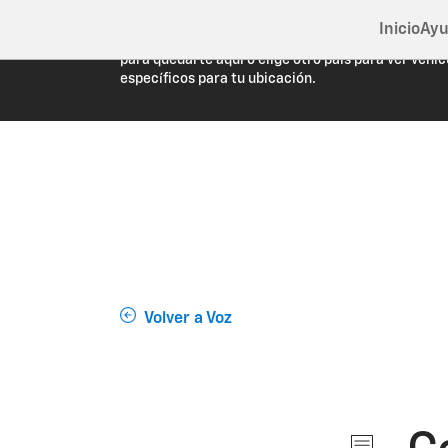
Inicio
Ayu
Estás viendo Chevrolet.com (Estados Unidos). Cie
para quedarte aquí o elige otro país para ver vehíc
específicos para tu ubicación.
Volver a Voz