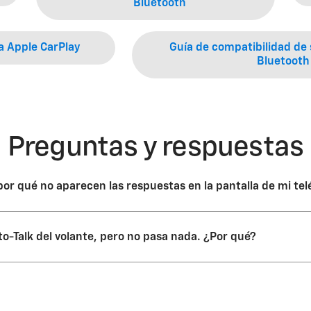
Bluetooth
a Apple CarPlay
Guía de compatibilidad d
Bluetooth
Preguntas y respuestas
¿por qué no aparecen las respuestas en la pantalla de mi te
i solo admitirá solicitudes que sean adecuadas para usar mientras se 
to-Talk del volante, pero no pasa nada. ¿Por qué?
voz, tu teléfono compatible debe estar conectado al sistema mediant