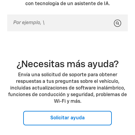
con tecnología de un asistente de IA.
Si la señal inalámbrica es débil. Si el problema
persiste cuando ya no estás en modo accesorio o
cuando tienes buena señal, es posible que tengas
que eliminar tu teléfono de la lista de dispositivos
emparejados en la pantalla central del vehículo y
volver a emparejarlo.
¿Necesitas más ayuda?
Envía una solicitud de soporte para obtener
respuestas a tus preguntas sobre el vehículo,
incluidas actualizaciones de software inalámbrico,
funciones de conducción y seguridad, problemas de
Wi-Fi y más.
Solicitar ayuda