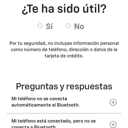
Por tu seguridad, no incluyas información personal
como número de teléfono, dirección o datos de la
tarjeta de crédito.
Preguntas y respuestas
Mi teléfono no se conecta
automáticamente al Bluetooth.
Mi teléfono está conectado, pero no se
Selecciona el teléfono o el vehículo que quieres
conectar. En la mayoría de los vehículos, solo puedes
conecta a Bluetooth.