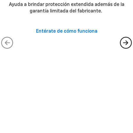
fecha de vencimiento o por pagos no
Ayuda a brindar protección extendida además de la
efectuados, con mora, diferidos u omitidos
garantía limitada del fabricante.
Pérdidas totales que provengan de actos
deshonestos, fraudulentos o ilegales (como
Entérate de cómo funciona
conducir bajo la influencia de alcohol o drogas),
ya sea que esto lo haga el cliente, miembros de
la familia del cliente u otras personas a las que
el cliente haya autorizado
Vehículos que se utilizan para competir en
carreras o con fines comerciales prohibidos
Si el cliente ha refinanciado el acuerdo de
financiación del vehículo
Las deducciones que realice la aseguradora
principal, como daños previos, material
recuperable, artículos faltantes, exceso de
remolque, equipo personalizado y
almacenamiento