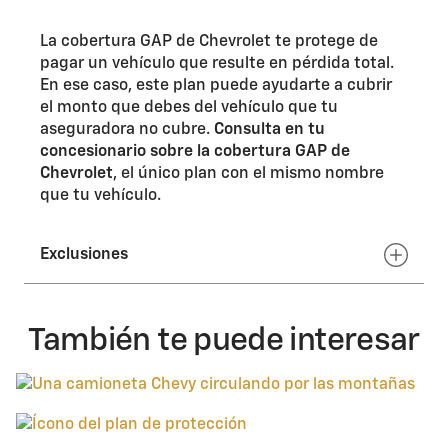
La cobertura GAP de Chevrolet te protege de
pagar un vehículo que resulte en pérdida total.
En ese caso, este plan puede ayudarte a cubrir
el monto que debes del vehículo que tu
aseguradora no cubre.
Consulta en tu
concesionario sobre la cobertura GAP de
Chevrolet
, el único plan con el mismo nombre
que tu vehículo.
Exclusiones
Pérdidas que se generen antes de la fecha del
También te puede interesar
anexo GAP
Cualquier monto que se deba del acuerdo de
financiación del vehículo que provenga de
cargos por atrasos en los pagos, cambios en la