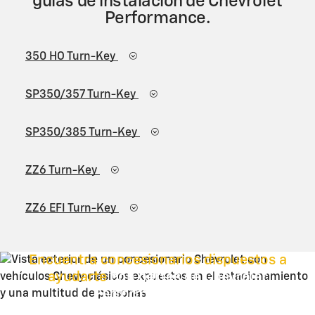
guías de instalación de Chevrolet
Performance.
350 HO Turn-Key
SP350/357 Turn-Key
SP350/385 Turn-Key
ZZ6 Turn-Key
ZZ6 EFI Turn-Key
Encuentra concesionarios dispuestos a
ayudarte
con partes de Chevrolet
Performance Parts.