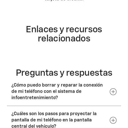
Enlaces y recursos
relacionados
Preguntas y respuestas
¿Cómo puedo borrar y reparar la conexión
de mi teléfono con el sistema de
infoentretenimiento?
¿Cuáles son los pasos para proyectar la
Accede al menú de Configuración en la pantalla
central de tu vehículo y elige la opción Olvidar
pantalla de mi teléfono en la pantalla
conexión del teléfono. En tu teléfono, accede a los
central del vehículo?