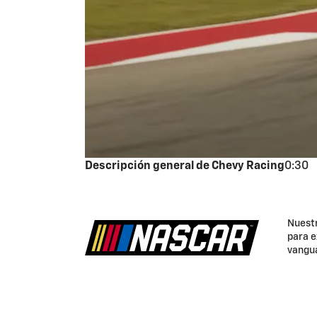
Descripción general de Chevy Racing
0:30
Nuest
para e
vangua