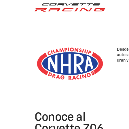
Desde 
autos 
gran v
Conoce al