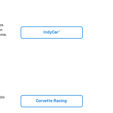
os
en
IndyCar®
ama.
olo
Corvette Racing