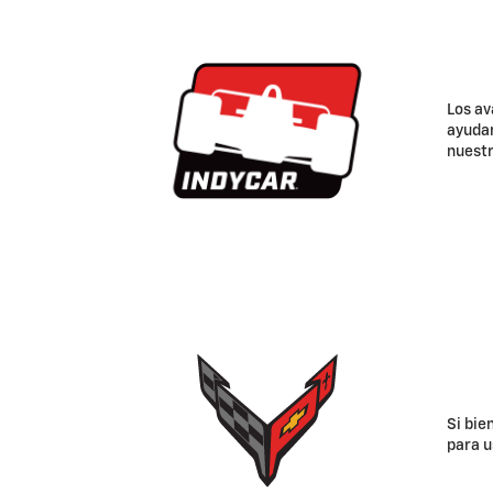
Los av
ayudan
nuestr
Si bie
para u