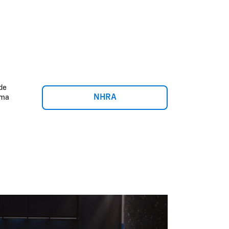
de
NHRA
ima