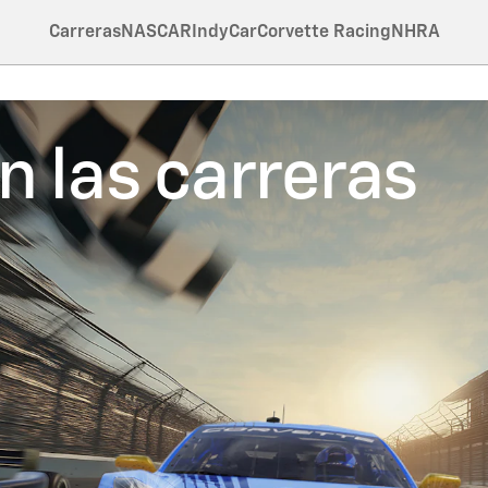
Carreras
NASCAR
IndyCar
Corvette Racing
NHRA
n las carreras