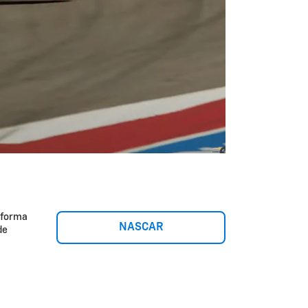
aforma
NASCAR
de