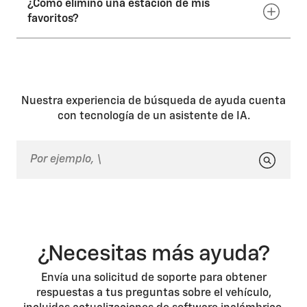
¿Cómo elimino una estación de mis
Toca el ícono Usuarios en la pantalla de inicio,
selecciona la opción para agregar un perfil y
favoritos?
regístrate con la misma dirección de correo
electrónico y contraseña que utilizaste en el otro
vehículo.
Puedes eliminar los Favoritos en el menú
Configuraciones de tu vehículo al seleccionar
Administrar favoritos o simplemente guardar sobre el
Favorito con otra cosa.
Nuestra experiencia de búsqueda de ayuda cuenta
con tecnología de un asistente de IA.
¿Necesitas más ayuda?
Envía una solicitud de soporte para obtener
respuestas a tus preguntas sobre el vehículo,