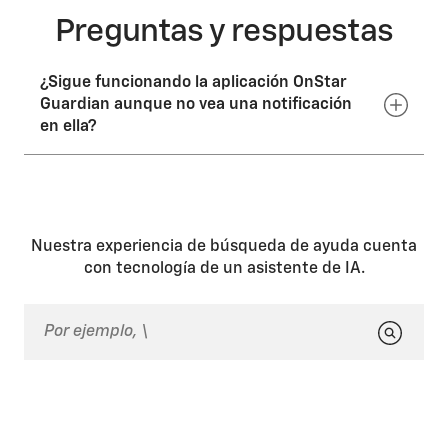
Preguntas y respuestas
¿Sigue funcionando la aplicación OnStar
Guardian aunque no vea una notificación
en ella?
Una vez que hayas iniciado sesión en la aplicación
OnStar Guardian, esta permanecerá activa y
funcionando en segundo plano hasta que cierres
sesión, incluso si cierras la aplicación. Si no ves
Nuestra experiencia de búsqueda de ayuda cuenta
notificaciones mientras conduces, con el vehículo
con tecnología de un asistente de IA.
estacionado, debes habilitar las notificaciones de la
aplicación Guardian en las preferencias del sistema
de tu dispositivo.