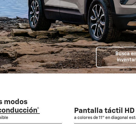
Busca en
inventar
s modos
conducción*
Pantalla táctil HD
ible
a colores de 11" en diagonal es