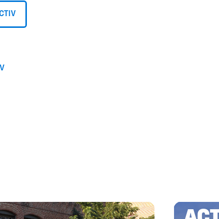
CTIV
IV
ACT