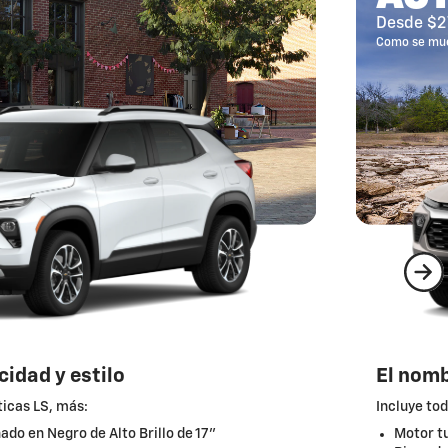
Desde $2
Como se mue
cidad y estilo
El nomb
ticas LS, más:
Incluye tod
do en Negro de Alto Brillo de 17"
Motor tu