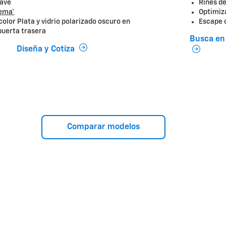
lave
Rines de
tema*
Optimiza
olor Plata y vidrio polarizado oscuro en
Escape c
puerta trasera
Busca en 
Diseña y Cotiza
Comparar modelos