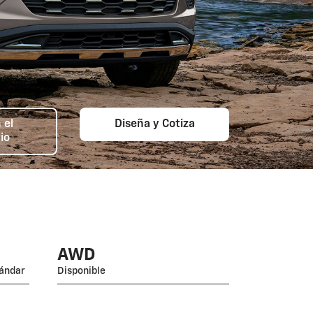
 el
Diseña y Cotiza
io
AWD
tándar
Disponible