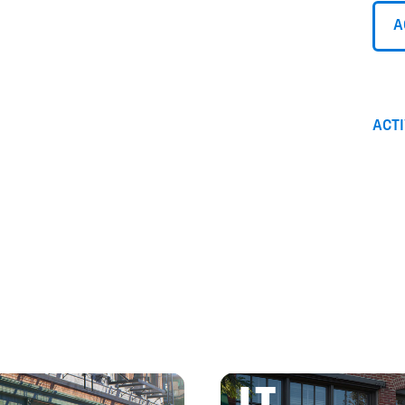
A
ACT
LT