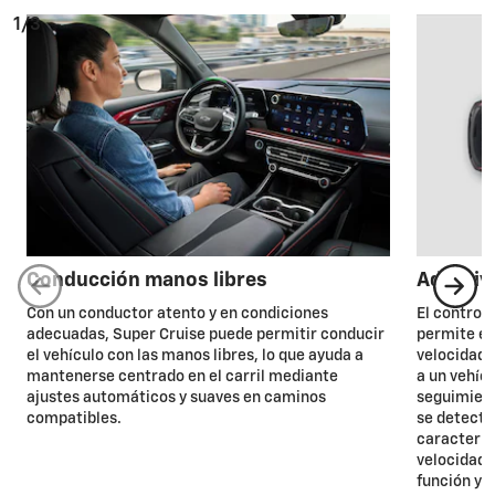
1/3
Conducción manos libres
Adaptiv
Con un conductor atento y en condiciones
El control
adecuadas, Super Cruise puede permitir conducir
permite es
el vehículo con las manos libres, lo que ayuda a
velocidad
mantenerse centrado en el carril mediante
a un vehíc
ajustes automáticos y suaves en caminos
seguimient
compatibles.
se detecta
caracterís
velocidad 
función y 