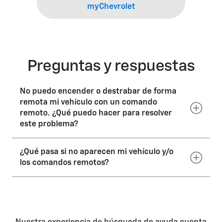
myChevrolet
Preguntas y respuestas
No puedo encender o destrabar de forma
remota mi vehículo con un comando
remoto. ¿Qué puedo hacer para resolver
este problema?
¿Qué pasa si no aparecen mi vehículo y/o
Existen muchos motivos por los que podría fallar un
comando para encender o destrabar de forma
los comandos remotos?
remota. A continuación, se detallan algunos pasos a
seguir antes de volver a intentar el comando:
Primero, asegúrate de haber seleccionado el vehículo
Apaga el vehículo. Si el motor está encendido, se
correcto. Abre la aplicación e ingresa tus iniciales; a
bloqueará el encendido remoto.
continuación, desliza hacia la izquierda o hacia la
Asegúrate de que la batería del control remoto
derecha para explorar los vehículos. Selecciona el