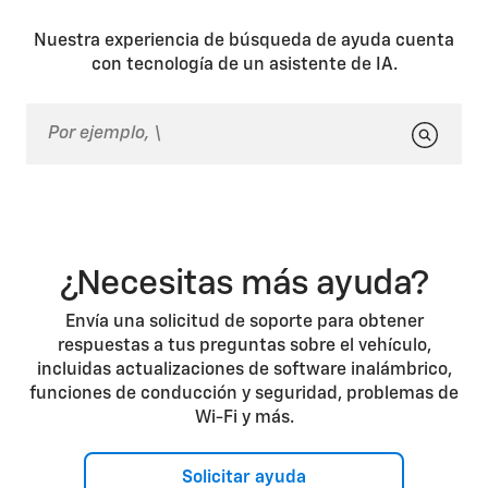
ubicación de carga preferida o utilizar una estación
sistema antirrobo, en la parte superior/central del
de carga pública rápida de CC.
panel de instrumentos. La luz del sistema antirrobo
Nuestra experiencia de búsqueda de ayuda cuenta
parpadea en rojo cuando el vehículo está apagado y
con tecnología de un asistente de IA.
desenchufado; pero si parpadea en rojo mientras el
vehículo está conectado para cargarse, esto indica
un error de carga.
¿Necesitas más ayuda?
Envía una solicitud de soporte para obtener
respuestas a tus preguntas sobre el vehículo,
incluidas actualizaciones de software inalámbrico,
funciones de conducción y seguridad, problemas de
Wi-Fi y más.
Solicitar ayuda