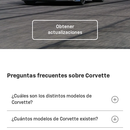
Obtener
actualizaciones
Preguntas frecuentes sobre Corvette
¿Cuáles son los distintos modelos de
Corvette?
¿Cuántos modelos de Corvette existen?
Los modelos actuales incluyen
Stingray
,
Grand
Sport
,
Z06
,
ZR1
y
ZR1X
.