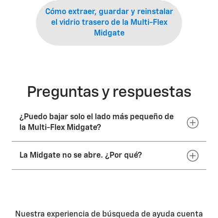
Cómo extraer, guardar y reinstalar
el vidrio trasero de la Multi-Flex
Midgate
Preguntas y respuestas
¿Puedo bajar solo el lado más pequeño de
la Multi-Flex Midgate?
La Midgate no se abre. ¿Por qué?
Puedes bajar el lado más grande de las puertas
(puerta de paso de tamaño 60), o las puertas grande y
pequeña juntas. No puedes bajar solo la puerta más
pequeña (puerta de paso de tamaño 40).
Asegúrate de que el vehículo esté en la marcha PARK
con las puertas destrabadas, ya que ambas
condiciones son necesarias para que funcionen los
botones de liberación de la Midgate. Además,
Nuestra experiencia de búsqueda de ayuda cuenta