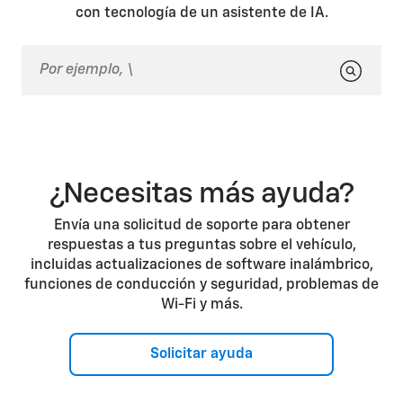
asegúrate de que los anclajes de ambas puertas (las
con tecnología de un asistente de IA.
puertas de paso de tamaño 60 y 40 de la Midgate) y
de la barra transversal estén cerrados. Estos anclajes
deben estar cerrados, incluso si el vidrio ha sido
extraído. Si cualquiera de los anclajes de la Midgate
está abierto, aunque sea por poco, la Midgate no
podrá abrirse. Aparecerá un mensaje en la pantalla
del tablero del conductor, que le indicará que los
anclajes de la Midgate están abiertos.
¿Necesitas más ayuda?
Envía una solicitud de soporte para obtener
respuestas a tus preguntas sobre el vehículo,
incluidas actualizaciones de software inalámbrico,
funciones de conducción y seguridad, problemas de
Wi-Fi y más.
Solicitar ayuda