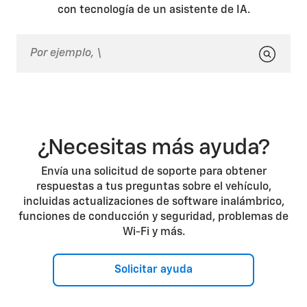
asegúrate de que los anclajes de ambas puertas (las
con tecnología de un asistente de IA.
puertas de paso de tamaño 60 y 40 de la Midgate) y
de la barra transversal estén cerrados. Estos anclajes
deben estar cerrados, incluso si el vidrio ha sido
extraído. Si cualquiera de los anclajes de la Midgate
está abierto, aunque sea por poco, la Midgate no
podrá abrirse. Aparecerá un mensaje en la pantalla
del tablero del conductor, que le indicará que los
anclajes de la Midgate están abiertos.
¿Necesitas más ayuda?
Envía una solicitud de soporte para obtener
respuestas a tus preguntas sobre el vehículo,
incluidas actualizaciones de software inalámbrico,
funciones de conducción y seguridad, problemas de
Wi-Fi y más.
Solicitar ayuda