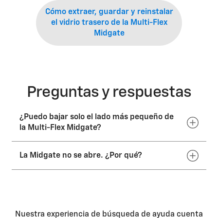
Cómo extraer, guardar y reinstalar
el vidrio trasero de la Multi-Flex
Midgate
Preguntas y respuestas
¿Puedo bajar solo el lado más pequeño de
la Multi-Flex Midgate?
La Midgate no se abre. ¿Por qué?
Puedes bajar el lado más grande de las puertas
(puerta de paso de tamaño 60), o las puertas grande y
pequeña juntas. No puedes bajar solo la puerta más
pequeña (puerta de paso de tamaño 40).
Asegúrate de que el vehículo esté en la marcha PARK
con las puertas destrabadas, ya que ambas
condiciones son necesarias para que funcionen los
botones de liberación de la Midgate. Además,
Nuestra experiencia de búsqueda de ayuda cuenta