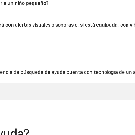
e pueden acumularse en el lente de la cámara retrovisora. Esto se pue
er a un niño pequeño?
ele encontrarse en el centro de la parte trasera del mismo, a menudo
io del vehículo proporcionará la ubicación exacta.
empre la presencia de niños pequeños o peatones detrás de tu vehíc
 con alertas visuales o sonoras o, si está equipada, con vi
 cámara retrovisora es limitada y no permite ver a los niños pequeño
squinas de la defensa, debajo de la defensa o demasiado lejos hacia l
bién esté equipado con el Rear Park Assist o Rear Cross-Traffic Alert
encia de búsqueda de ayuda cuenta con tecnología de un a
yuda?