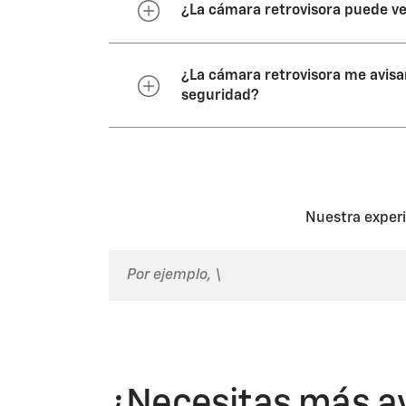
La suciedad, la lluvia o la niev
¿La cámara retrovisora puede v
Según el vehículo, la cámara su
cajuela. El manual del propietar
No siempre. Debes comprobar si
¿La cámara retrovisora me avisará
Reversa. El área que muestra la
seguridad?
demasiado cerca de una de las e
vehículo.
No, a menos que el vehículo tam
Nuestra experi
¿Necesitas más a