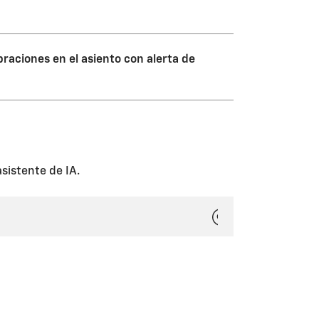
de limpiar con un paño suave.
 cerca del desbloqueo de la
ulo antes de cambiar a
braciones en el asiento con alerta de
s o a los peatones que estén
a izquierda o la derecha del
.
sistente de IA.