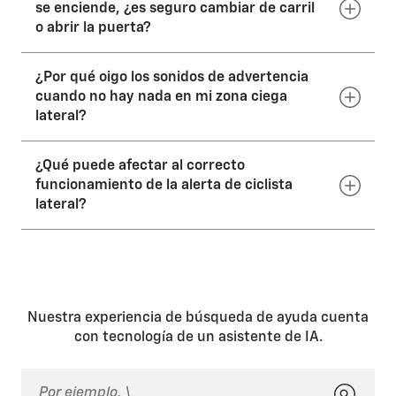
de las motocicletas.
se enciende, ¿es seguro cambiar de carril
o abrir la puerta?
¿Por qué oigo los sonidos de advertencia
No. Incluso con la alerta de ciclista lateral, antes de
hacer un cambio de carril o abrir la puerta, debes
cuando no hay nada en mi zona ciega
mirar los espejos retrovisores, mirar por encima del
lateral?
hombro y utilizar las luces intermitentes.
¿Qué puede afectar al correcto
El sistema puede emitir alertas por barandillas,
señales de tráfico, árboles, arbustos y otros objetos
funcionamiento de la alerta de ciclista
inmóviles.
lateral?
En condiciones de mal clima o baja visibilidad, el
sistema podría no funcionar según lo previsto. La
alerta de ciclista lateral utiliza sensores en las
esquinas traseras del vehículo para detectar ciclistas
Nuestra experiencia de búsqueda de ayuda cuenta
en sus puntos ciegos. Mantén las áreas de los
con tecnología de un asistente de IA.
sensores despejadas de obstrucciones, como la
suciedad o la nieve, para un mejor desempeño del
sistema.