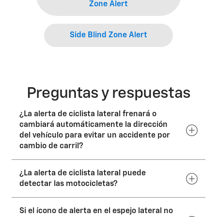
Zone Alert
Side Blind Zone Alert
Preguntas y respuestas
¿La alerta de ciclista lateral frenará o
cambiará automáticamente la dirección
del vehículo para evitar un accidente por
cambio de carril?
¿La alerta de ciclista lateral puede
No. La alerta de ciclista lateral no acciona los frenos
ni dirige el vehículo. Es solo un sistema de alerta.
detectar las motocicletas?
Si el ícono de alerta en el espejo lateral no
Sí. El sistema está diseñado para detectar la mayoría