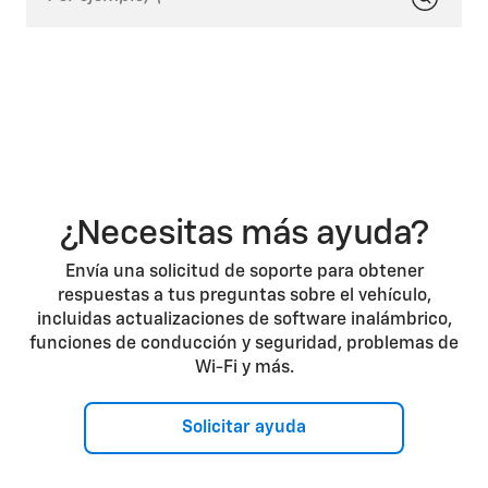
Dependiendo del vehículo, el sistema de alerta de
ciclista lateral puede no funcionar correctamente si
el vehículo lleva un remolque o tiene un objeto
adherido a su parte trasera. La pantalla del conductor
puede decir "SIDE DETECTION SYSTEM UNAVAILABLE"
(SISTEMA DE DETECCIÓN LATERAL NO DISPONIBLE).
¿Necesitas más ayuda?
Envía una solicitud de soporte para obtener
respuestas a tus preguntas sobre el vehículo,
incluidas actualizaciones de software inalámbrico,
funciones de conducción y seguridad, problemas de
Wi-Fi y más.
Solicitar ayuda