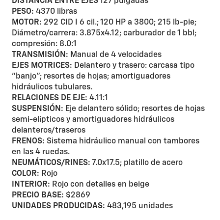
DISTANCIA ENTRE EJES
127 pulgadas
PESO:
4370 libras
MOTOR:
292 CID I 6 cil.; 120 HP a 3800; 215 lb-pie;
Diámetro/carrera: 3.875x4.12; carburador de 1 bbl;
compresión: 8.0:1
TRANSMISIÓN:
Manual de 4 velocidades
EJES MOTRICES:
Delantero y trasero: carcasa tipo
"banjo"; resortes de hojas; amortiguadores
hidráulicos tubulares.
RELACIONES DE EJE:
4.11:1
SUSPENSIÓN:
Eje delantero sólido; resortes de hojas
semi-elípticos y amortiguadores hidráulicos
delanteros/traseros
FRENOS:
Sistema hidráulico manual con tambores
en las 4 ruedas.
NEUMÁTICOS/RINES:
7.0x17.5; platillo de acero
COLOR:
Rojo
INTERIOR:
Rojo con detalles en beige
PRECIO BASE:
$2869
UNIDADES PRODUCIDAS:
483,195 unidades