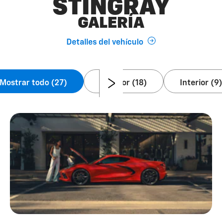
STINGRAY
GALERÍA
Detalles del vehículo
Mostrar todo (27)
Exterior (18)
Interior (9