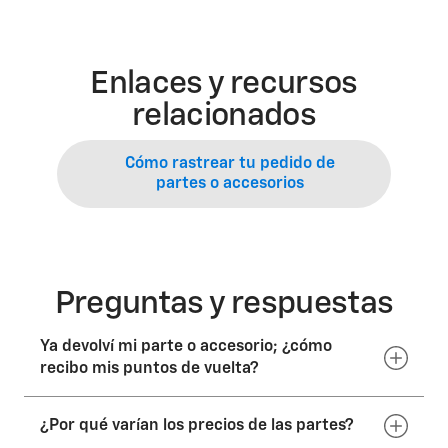
Enlaces y recursos
relacionados
Cómo rastrear tu pedido de
partes o accesorios
Preguntas y respuestas
Ya devolví mi parte o accesorio; ¿cómo
recibo mis puntos de vuelta?
¿Por qué varían los precios de las partes?
Tus puntos de GM
Premios*
se devolverán a tu cuenta
una vez que el vendedor confirme la devolución del