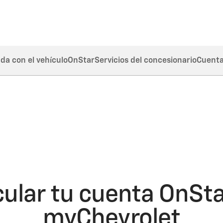
da con el vehículo
OnStar
Servicios del concesionario
Cuent
lar tu cuenta OnSta
myChevrolet