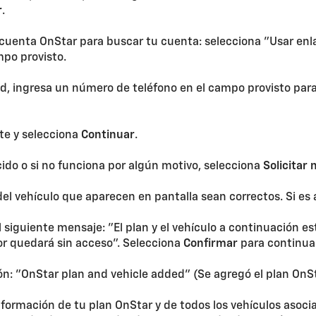
r
.
cuenta OnStar para buscar tu cuenta: selecciona "Usar en
mpo provisto.
dad, ingresa un número de teléfono en el campo provisto par
ste y selecciona
Continuar
.
encido o si no funciona por algún motivo, selecciona
Solicitar
s del vehículo que aparecen en pantalla sean correctos. Si es 
iguiente mensaje: "El plan y el vehículo a continuación est
ior quedará sin acceso". Selecciona
Confirmar
para continuar
ón: "OnStar plan and vehicle added" (Se agregó el plan OnSt
nformación de tu plan OnStar y de todos los vehículos asoc