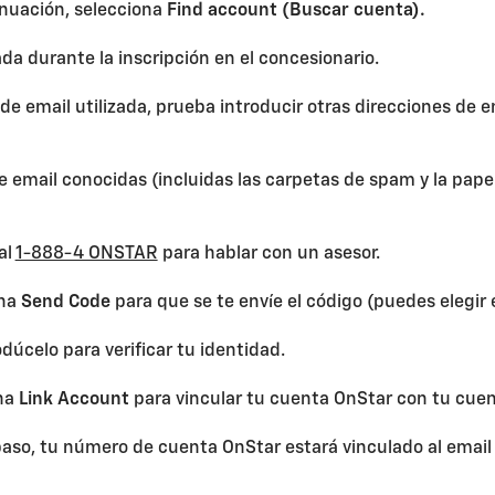
inuación, selecciona
Find account (Buscar cuenta).
zada durante la inscripción en el concesionario.
 de email utilizada, prueba introducir otras direcciones de 
 email conocidas (incluidas las carpetas de spam y la papel
al
1-888-4 ONSTAR
para hablar con un asesor.
ona
Send Code
para que se te envíe el código (puedes elegir e
odúcelo para verificar tu identidad.
ona
Link Account
para vincular tu cuenta OnStar con tu cue
o, tu número de cuenta OnStar estará vinculado al email u