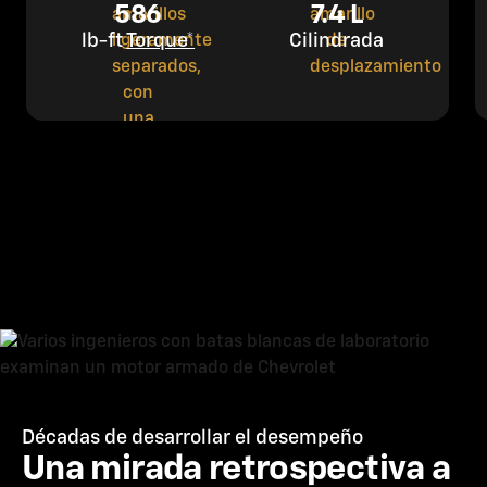
586
7.4 L
lb-ft
Torque*
Cilindrada
Décadas de desarrollar el desempeño
Una mirada retrospectiva a