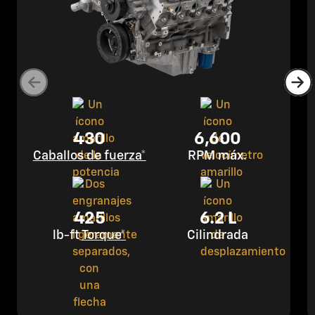
430
6,600
Caballos de fuerza*
RPM máx.
425
6.2 L
lb-ft
Torque*
Cilindrada