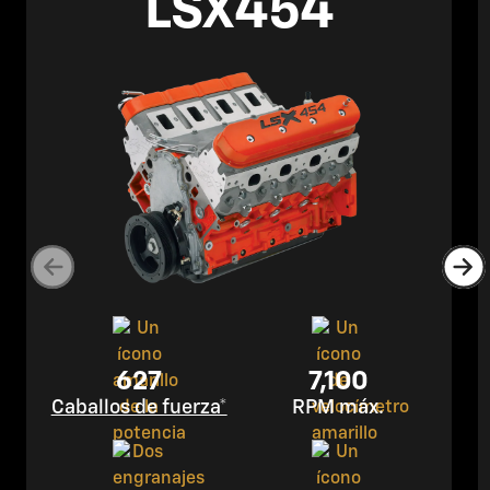
LSX454
627
7,100
Caballos de fuerza*
RPM máx.