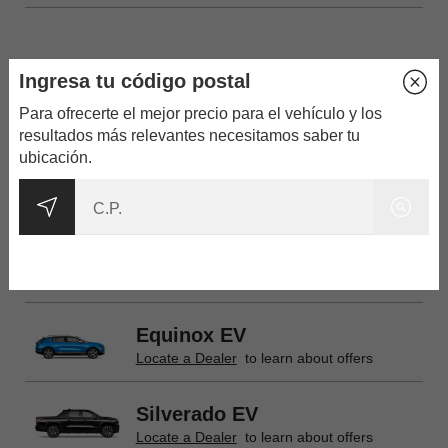
Eléctricos
Ingresa tu código postal
x
Para ofrecerte el mejor precio para el vehículo y los
resultados más relevantes necesitamos saber tu
ubicación.
Bolt
Locate a Dealer
to learn about offers
Blazer EV
Locate a Dealer
to learn about offers
Equinox EV
Locate a Dealer
to learn about offers
Silverado EV
Locate a Dealer
to learn about offers